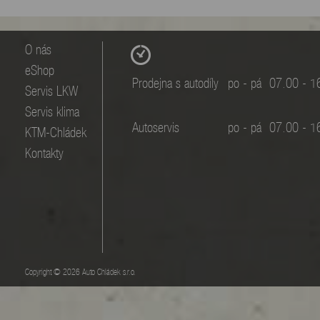
O nás
eShop
Prodejna s autodíly
po - pá
07.00 - 1
Servis LKW
Servis klima
Autoservis
po - pá
07.00 - 1
KTM-Chládek
Kontakty
Copyright © 2026 Auto Chládek s.r.o.