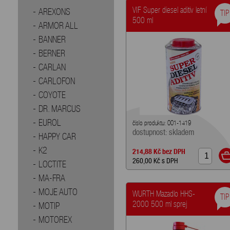
VIF Super diesel aditiv letní
AREXONS
TIP
500 ml
ARMOR ALL
BANNER
BERNER
CARLAN
CARLOFON
COYOTE
DR. MARCUS
EUROL
číslo produktu: 001-1419
dostupnost: skladem
HAPPY CAR
214,88 Kč
bez DPH
K2
260,00 Kč
s DPH
LOCTITE
MA-FRA
MOJE AUTO
WURTH Mazadlo HHS-
TIP
2000 500 ml sprej
MOTIP
MOTOREX