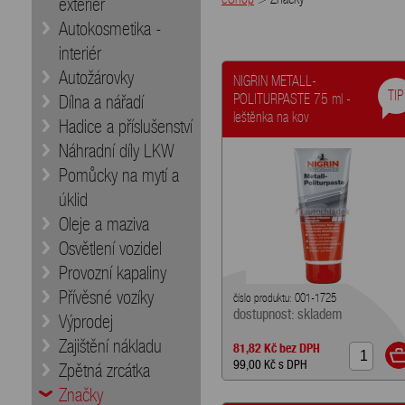
exteriér
Autokosmetika -
interiér
Autožárovky
NIGRIN METALL-
TIP
POLITURPASTE 75 ml -
Dílna a nářadí
leštěnka na kov
Hadice a příslušenství
Náhradní díly LKW
Pomůcky na mytí a
úklid
Oleje a maziva
Osvětlení vozidel
Provozní kapaliny
Přívěsné vozíky
číslo produktu: 001-1725
dostupnost: skladem
Výprodej
Zajištění nákladu
81,82 Kč
bez DPH
99,00 Kč
s DPH
Zpětná zrcátka
Značky