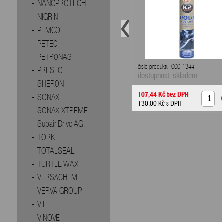
NANOPROTECH
NIGRIN
PEMCO
PETEC
PETRONAS
číslo produktu: 000-1344
PRESTO
dostupnost: skladem
SHERON
107,44 Kč
bez DPH
SONAX
130,00 Kč
s DPH
SONAX XTREME
Supair Drive AG
TORK
TOTALSEAL
TURTLE WAX
VERSACHEM
VERVA GROUP
VIF
VINOVE