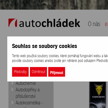
auto chládek
O nás
e
Souhlas se soubory cookies
Naše nabídka
Přihlášení
/
Registra
Tento web používá soubory cookies, které pomáhají fungování webu a také k
eShop
>
Značky
>
COYOTE
>
COYO
povolte soubory cookies anebo zvolte jen některé pod odkazem Předvolby 
Doporučujeme
Aditiva
Přijmout
Předvolby
Odmítnout
Autobaterie
Autochemie
Autodoplňky a
příslušenství
Autokosmetika -