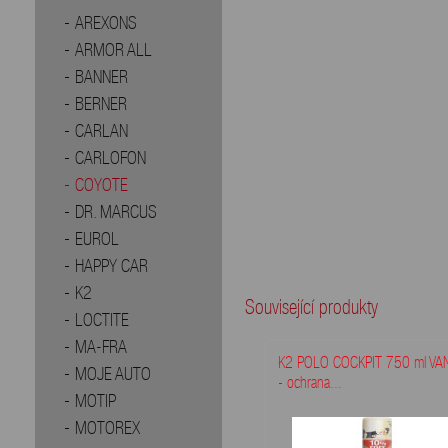
AREXONS
ARMOR ALL
BANNER
BERNER
CARLAN
CARLOFON
COYOTE
DR. MARCUS
EUROL
HAPPY CAR
K2
Související produkty
LOCTITE
MA-FRA
K2 POLO COCKPIT 750 ml VA
MOJE AUTO
- ochrana...
MOTIP
MOTOREX