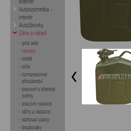
exteriér
Autokosmetika -
interiér
Autožárovky
Dílna a nářadí
gola sady
kanystry
kleště
klíče
kompresorové
příslušenství
pracovní a dílenské
svítilny
pracovní rukavice
ráčny a nástavce
stahovací pásky
šroubováky