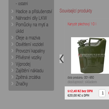
ostatní
Související produkty
Hadice a příslušenství
Náhradní díly LKW
Pomůcky na mytí a
Kanystr plechový 10 l
úklid
Oleje a maziva
Osvětlení vozidel
Provozní kapaliny
Přívěsné vozíky
Výprodej
Zajištění nákladu
Zpětná zrcátka
číslo produktu: 001-950
dostupnost: skladem
Značky
512,40 Kč
bez DPH
620,00 Kč
s DPH