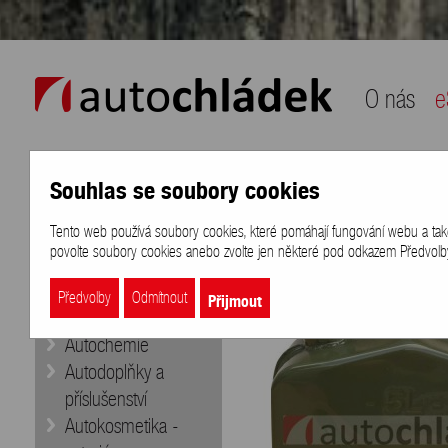
auto chládek
O nás
e
Souhlas se soubory cookies
Naše nabídka
Přihlášení
/
Registra
Tento web používá soubory cookies, které pomáhají fungování webu a také k
eShop
>
Dílna a nářadí
>
Kanystry
povolte soubory cookies anebo zvolte jen některé pod odkazem Předvolby 
Doporučujeme
Aditiva
Přijmout
Předvolby
Odmítnout
Autobaterie
Autochemie
Autodoplňky a
příslušenství
Autokosmetika -