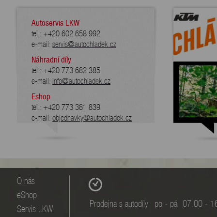
Autoservis LKW
tel.: +420 602 658 992
e-mail:
servis@autochladek.cz
Náhradní díly
tel.: +420 773 682 385
e-mail:
info@autochladek.cz
Eshop
tel.: +420 773 381 839
e-mail:
objednavky@autochladek.cz
O nás
eShop
Prodejna s autodíly
po - pá
07.00 - 1
Servis LKW