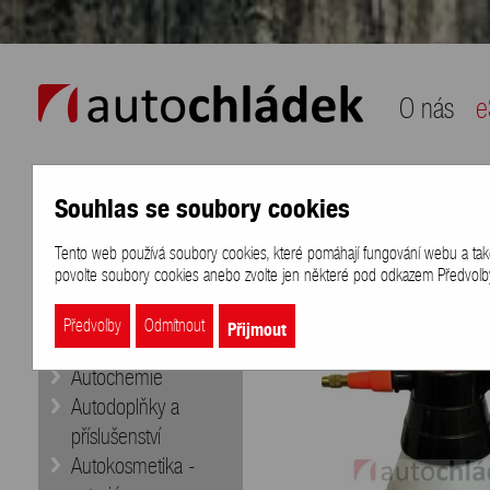
auto chládek
O nás
e
Souhlas se soubory cookies
Naše nabídka
Přihlášení
/
Registra
Tento web používá soubory cookies, které pomáhají fungování webu a také k
eShop
>
Pomůcky na mytí a úklid
>
povolte soubory cookies anebo zvolte jen některé pod odkazem Předvolby 
Doporučujeme
Aditiva
Přijmout
Předvolby
Odmítnout
Autobaterie
Autochemie
Autodoplňky a
příslušenství
Autokosmetika -