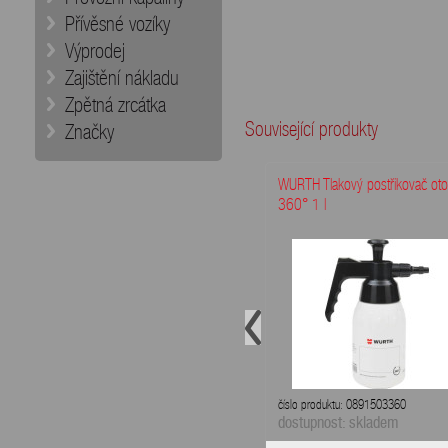
Přívěsné vozíky
Výprodej
Zajištění nákladu
Zpětná zrcátka
Související produkty
Značky
WURTH Tlakový postřikovač ot
360° 1 l
číslo produktu: 0891503360
dostupnost: skladem