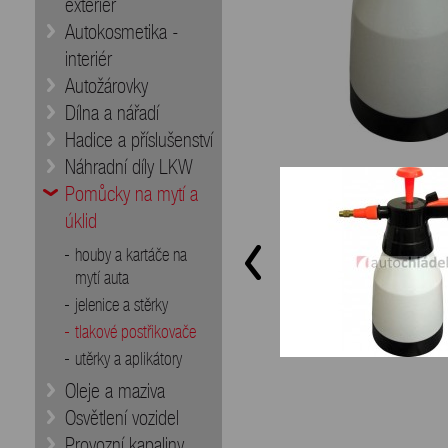
exteriér
Autokosmetika -
interiér
Autožárovky
Dílna a nářadí
Hadice a příslušenství
Náhradní díly LKW
Pomůcky na mytí a
úklid
houby a kartáče na
mytí auta
jelenice a stěrky
tlakové postřikovače
utěrky a aplikátory
Oleje a maziva
Osvětlení vozidel
Provozní kapaliny