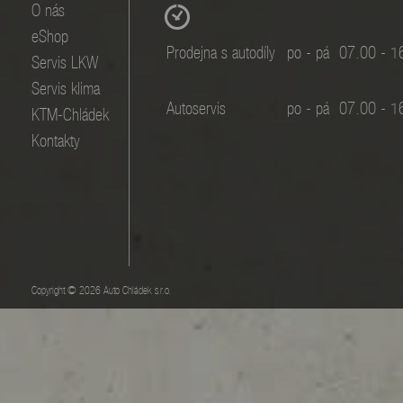
O nás
eShop
Prodejna s autodíly
po - pá
07.00 - 1
Servis LKW
Servis klima
Autoservis
po - pá
07.00 - 1
KTM-Chládek
Kontakty
Copyright © 2026 Auto Chládek s.r.o.