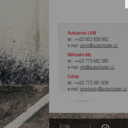
Autoservis LKW
tel.: +420 602 658 992
e-mail:
servis@autochladek.cz
Náhradní díly
tel.: +420 773 682 385
e-mail:
info@autochladek.cz
Eshop
tel.: +420 773 381 839
e-mail:
objednavky@autochladek.cz
O nás