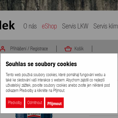
O nás
eShop
Servis LKW
Servis kli
Přihlášení
/
Registrace
Košík
Souhlas se soubory cookies
p
>
Autokosmetika - exteriér
>
Leštěnky a vosky
>
Arexons Obnovující vosk 500
Tento web používá soubory cookies, které pomáhají fungování webu a
Arexons Obnovu
také ke sledování vaší interakce s webem. Abychom zajistili co nejlepší
uživatelský zážitek, povolte soubory cookies anebo zvolte jen některé pod
odkazem Předvolby a klikněte na Přijmout.
Obj. kód
Dostupnost
Přijmout
Předvolby
Odmítnout
Jednotka