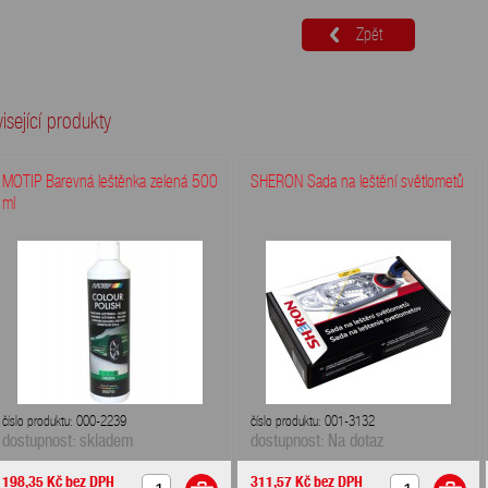
Zpět
isející produkty
MOTIP Barevná leštěnka zelená 500
SHERON Sada na leštění světlometů
ml
číslo produktu: 000-2239
číslo produktu: 001-3132
dostupnost: skladem
dostupnost: Na dotaz
198,35 Kč
bez DPH
311,57 Kč
bez DPH