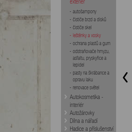
exteriér
autošampony
čističe brzd a disků
čističe skel
leštěnky a vosky
ochrana plastů a gum
odstraňovače hmyzu,
asfaltu, pryskyřice a
lepidel
pasty na škrábance a
opravu laku
renovace světel
Autokosmetika -
interiér
Autožárovky
Dílna a nářadí
Hadice a příslušenství