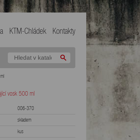
ma
KTM-Chládek
Kontakty
 ml
jící vosk 500 ml
006-370
skladem
kus