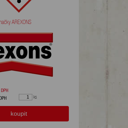
 značky AREXONS
 DPH
ks
 DPH