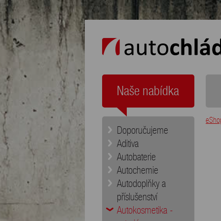
auto chládek
Naše nabídka
eSho
Doporučujeme
Aditiva
Autobaterie
Autochemie
Autodoplňky a
příslušenství
Autokosmetika -