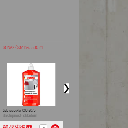
SONAX Čistič laku 500 ml
NIGRIN HARTWACHS-LACKSCHUTZ
300 ml - ochrana...
číslo produktu: 000-2075
číslo produktu: 001-1754
dostupnost: skladem
dostupnost: skladem
231,40 Kč
bez DPH
190,08 Kč
bez DPH