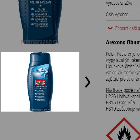
Výrobce/značka
Číslo výrobce
Hmotnost
Zobrazit další 
EAN
Arexons Obnov
Objem
Polish Restorer je i
vrypy a zašlým lake
Hloubkové čištění el
vzhled jak metalický
zajišťuje profesionál
Klasifikace podle n
H226 Hořlavá kapali
H315 Dráždí kůži.
H319 Způsobuje váž