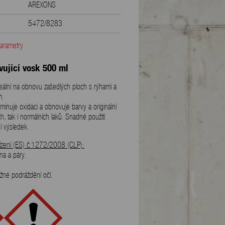
AREXONS
5472/8283
0.50 kg
parametry
8002565340258
ující vosk 500 ml
500 ml
deální na obnovu zašedlých ploch s rýhami a
m.
iminuje oxidaci a obnovuje barvy a originální
ch, tak i normálních laků. Snadné použití
ní výsledek.
ařízení (ES) č.1272/2008 (CLP):
na a páry.
né podráždění očí.