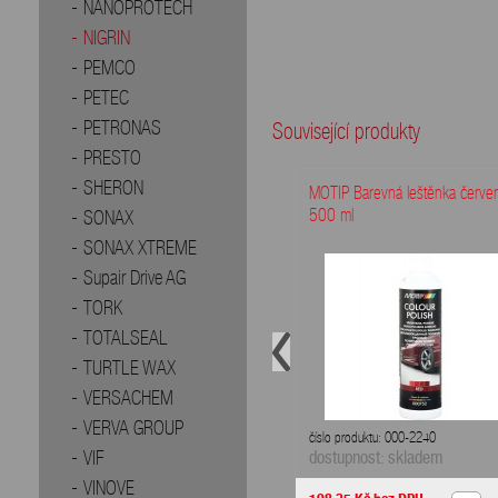
NANOPROTECH
NIGRIN
PEMCO
PETEC
PETRONAS
Související produkty
PRESTO
SHERON
MOTIP Barevná leštěnka červe
500 ml
SONAX
SONAX XTREME
Supair Drive AG
TORK
TOTALSEAL
TURTLE WAX
VERSACHEM
VERVA GROUP
číslo produktu: 000-2240
VIF
dostupnost: skladem
VINOVE
198,35 Kč
bez DPH