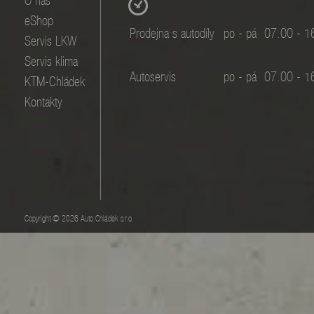
O nás
eShop
Prodejna s autodíly
po - pá
07.00 - 1
Servis LKW
Servis klima
Autoservis
po - pá
07.00 - 1
KTM-Chládek
Kontakty
Copyright © 2026 Auto Chládek s.r.o.