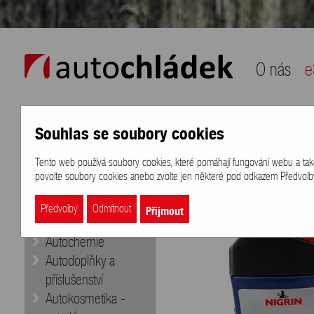
auto chládek
O nás
e
Souhlas se soubory cookies
Naše nabídka
Přihlášení
/
Registra
Tento web používá soubory cookies, které pomáhají fungování webu a také k
eShop
>
Značky
>
NIGRIN
>
NIGRI
povolte soubory cookies anebo zvolte jen některé pod odkazem Předvolby 
Doporučujeme
Aditiva
Přijmout
Předvolby
Odmítnout
Autobaterie
Autochemie
Autodoplňky a
příslušenství
Autokosmetika -