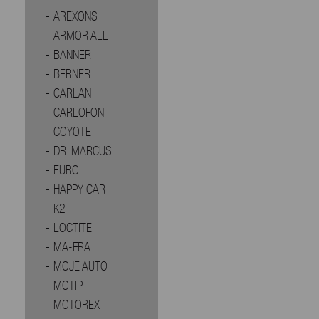
AREXONS
ARMOR ALL
BANNER
BERNER
CARLAN
CARLOFON
COYOTE
DR. MARCUS
EUROL
HAPPY CAR
K2
LOCTITE
MA-FRA
MOJE AUTO
MOTIP
MOTOREX