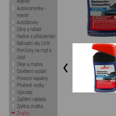
exteriér
Autokosmetika -
interiér
Autožárovky
Dílna a nářadí
Hadice a příslušenství
Náhradní díly LKW
Pomůcky na mytí a
úklid
Oleje a maziva
Osvětlení vozidel
Provozní kapaliny
Přívěsné vozíky
Výprodej
Zajištění nákladu
Zpětná zrcátka
Značky