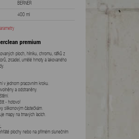
BERNER
400 ml
4039286877576
parametry
0.50 kg
erclean premium
kovaných ploch, hliníku, chromu, ráfků z
ktorů, zrcadel, umělé hmoty a lakovaného
dy.
rání v jednom pracovním kroku.
uvolněny a odstraněny.
štění.
eštit - hotovo!
ky silikonovým částečkám.
uje mapy na tmavých lacích.
:
zehřáté plochy nebo na přímém slunečním