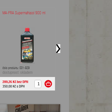
MA-FRA Supermafrasol 900 ml
NIGRIN AKTIVSCHAUM-
TIP
REINIGER 500 ml -
aktivní...
číslo produktu: 001-929
dostupnost: skladem
číslo produktu: 001-1762
dostupnost: skladem
289,26 Kč
bez DPH
111,57 Kč
bez DPH
350,00 Kč
s DPH
135,00 Kč
s DPH