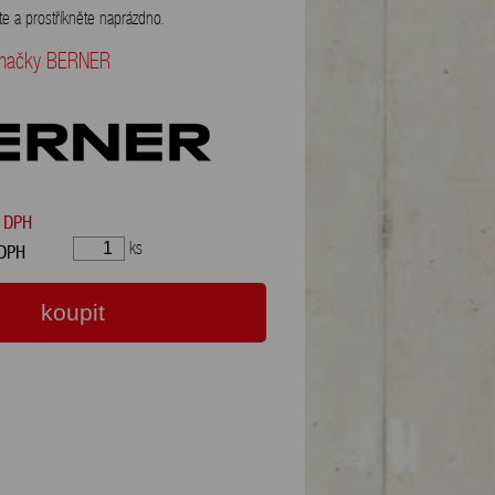
čte a prostříkněte naprázdno.
 značky BERNER
 DPH
ks
 DPH