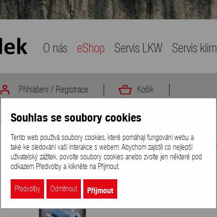
O nás
eShop
Servis LKW
Servis kli
Přihlášení
/
Registrace
Košík
Souhlas se soubory cookies
p
>
Autochemie
>
Univerzální čističe a ochranné prostředky
>
BERNER Wondercle
Tento web používá soubory cookies, které pomáhají fungování webu a
BERNER Wonder
také ke sledování vaší interakce s webem. Abychom zajistili co nejlepší
uživatelský zážitek, povolte soubory cookies anebo zvolte jen některé pod
odkazem Předvolby a klikněte na Přijmout.
Obj. kód
Dostupnost
Přijmout
Předvolby
Odmítnout
Jednotka