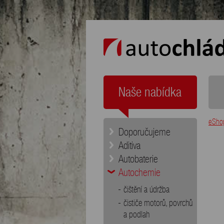
auto chládek
Naše nabídka
eSho
Doporučujeme
Aditiva
Autobaterie
Autochemie
čištění a údržba
čističe motorů, povrchů
a podlah