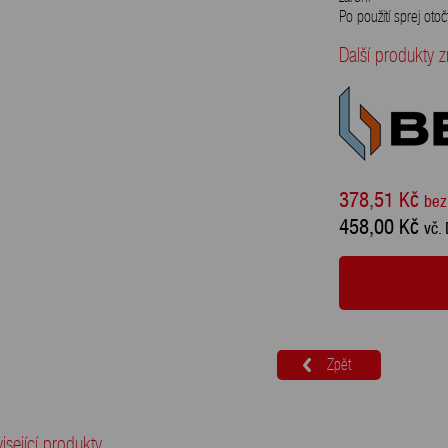
Po použití sprej oto
Další produkty
378,51 Kč
bez
458,00 Kč
vč.
Zpět
isející produkty