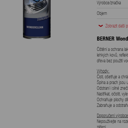
Výrobce/značka
Objem
EAN
Zobrazit další 
Hmotnost
BERNER Wond
Čištění a ochrana la
lehkých kovů, refle
dřeva bez použití vo
Výhody:
Čistí, ošetřuje a ch
Špína a prach jsou 
Odstraní i silné zneči
Nastříkat, očistit, vyl
Ochraňuje plochy dí
Zabraňuje a odstraň
Doporučení výrobce
Nepoužívejte na ro
záření