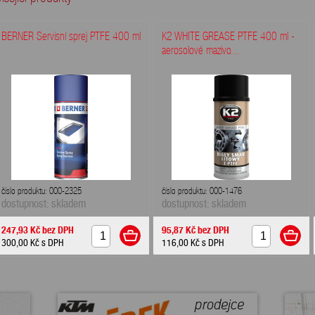
BERNER Servisní sprej PTFE 400 ml
K2 WHITE GREASE PTFE 400 ml -
aerosolové mazivo...
číslo produktu: 000-2325
číslo produktu: 000-1476
dostupnost: skladem
dostupnost: skladem
247,93 Kč
bez DPH
95,87 Kč
bez DPH
300,00 Kč
s DPH
116,00 Kč
s DPH