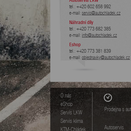
Autoservis LKW
tel.: +420 602 658 992
e-mail:
servis@autochladek.cz
Náhradní díly
tel.: +420 773 682 385
e-mail:
info@autochladek.cz
Eshop
tel.: +420 773 381 839
e-mail:
objednavky@autochladek.cz
O nás
eShop
Prodejna s aut
Servis LKW
Servis klima
Autoservis
KTM-Chládek