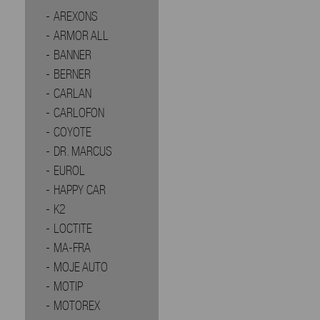
AREXONS
ARMOR ALL
BANNER
BERNER
CARLAN
CARLOFON
COYOTE
DR. MARCUS
EUROL
HAPPY CAR
K2
LOCTITE
MA-FRA
MOJE AUTO
MOTIP
MOTOREX