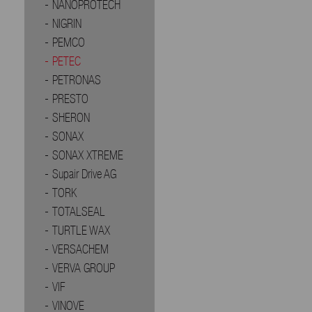
NANOPROTECH
NIGRIN
PEMCO
PETEC
PETRONAS
PRESTO
SHERON
SONAX
SONAX XTREME
Supair Drive AG
TORK
TOTALSEAL
TURTLE WAX
VERSACHEM
VERVA GROUP
VIF
VINOVE