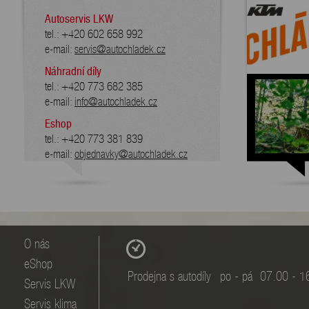
Autoservis LKW
tel.: +420 602 658 992
e-mail:
servis@autochladek.cz
Náhradní díly
tel.: +420 773 682 385
e-mail:
info@autochladek.cz
Eshop
tel.: +420 773 381 839
e-mail:
objednavky@autochladek.cz
O nás
eShop
Prodejna s autodíly
po - pá
07.00 - 1
Servis LKW
Servis klima