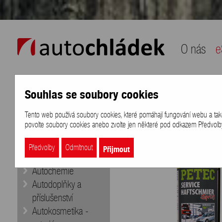
auto chládek
O nás
e
Souhlas se soubory cookies
Naše nabídka
Přihlášení
/
Registra
Tento web používá soubory cookies, které pomáhají fungování webu a také k
eShop
>
Značky
>
PETEC
>
PETEC 
povolte soubory cookies anebo zvolte jen některé pod odkazem Předvolby 
Doporučujeme
Aditiva
Přijmout
Předvolby
Odmítnout
Autobaterie
Autochemie
Autodoplňky a
příslušenství
Autokosmetika -