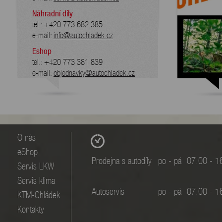
Náhradní díly
tel.: +420 773 682 385
e-mail:
info@autochladek.cz
Eshop
tel.: +420 773 381 839
e-mail:
objednavky@autochladek.cz
O nás
eShop
Prodejna s autodíly
po - pá
07.00 - 1
Servis LKW
Servis klima
Autoservis
po - pá
07.00 - 1
KTM-Chládek
Kontakty