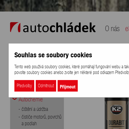
auto chládek
O nás
e
Souhlas se soubory cookies
Naše nabídka
Přihlášení
/
Registra
Tento web používá soubory cookies, které pomáhají fungování webu a také k
eShop
>
Autochemie
>
Ochranné ná
povolte soubory cookies anebo zvolte jen některé pod odkazem Předvolby 
Doporučujeme
Aditiva
Přijmout
Předvolby
Odmítnout
Autobaterie
Autochemie
čištění a údržba
čističe motorů, povrchů
a podlah