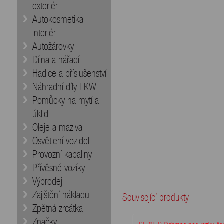
exteriér
Autokosmetika -
interiér
Autožárovky
Dílna a nářadí
Hadice a příslušenství
Náhradní díly LKW
Pomůcky na mytí a
úklid
Oleje a maziva
Osvětlení vozidel
Provozní kapaliny
Přívěsné vozíky
Výprodej
Zajištění nákladu
Související produkty
Zpětná zrcátka
Značky