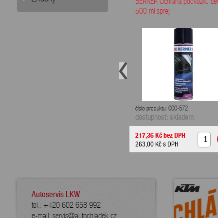
BERNER Ochrana podvozku če
500 ml sprej
číslo produktu: 000-572
dostupnost: skladem
217,36 Kč
bez DPH
263,00 Kč
s DPH
Autoservis LKW
tel.: +420 602 658 992
e-mail:
servis@autochladek.cz