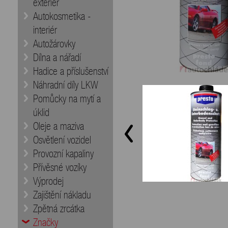
exteriér
Autokosmetika -
interiér
Autožárovky
Dílna a nářadí
Hadice a příslušenství
Náhradní díly LKW
Pomůcky na mytí a
úklid
Oleje a maziva
Osvětlení vozidel
Provozní kapaliny
Přívěsné vozíky
Výprodej
Zajištění nákladu
Zpětná zrcátka
Značky