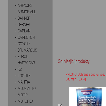
AREXONS
ARMOR ALL
BANNER
BERNER
CARLAN
CARLOFON
COYOTE
DR. MARCUS
EUROL
Související produkty
HAPPY CAR
K2
PRESTO Ochrana spodku vozu
LOCTITE
Bitumen 1,3 kg
MA-FRA
MOJE AUTO
MOTIP
MOTOREX