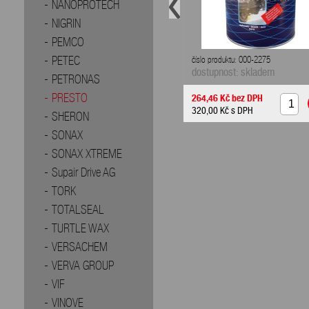
NANOPROTECH
NIGRIN
PEMCO
PETEC
číslo produktu: 000-2275
dostupnost: skladem
PETRONAS
264,46 Kč
bez DPH
PRESTO
320,00 Kč
s DPH
SHERON
SONAX
SONAX XTREME
Supair Drive AG
TORK
TOTALSEAL
TURTLE WAX
VERSACHEM
VERVA GROUP
VIF
VINOVE