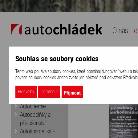
auto chládek
O nás
e
Souhlas se soubory cookies
Naše nabídka
Přihlášení
/
Registra
Tento web používá soubory cookies, které pomáhají fungování webu a také k
eShop
>
Značky
>
PRESTO
>
PREST
povolte soubory cookies anebo zvolte jen některé pod odkazem Předvolby 
Doporučujeme
Aditiva
Přijmout
Předvolby
Odmítnout
Autobaterie
Autochemie
Autodoplňky a
příslušenství
Autokosmetika -