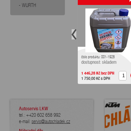
WURTH
číslo produktu: 001-1928
dostupnost: skladem
1 446,28 Kč
bez DPH
1 750,00 Kč
s DPH
Autoservis LKW
tel.: +420 602 658 992
e-mail:
servis@autochladek.cz
Náhradní díly