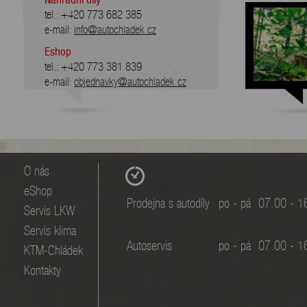
tel.: +420 773 682 385
e-mail:
info@autochladek.cz
Eshop
tel.: +420 773 381 839
e-mail:
objednavky@autochladek.cz
O nás
eShop
Prodejna s autodíly
po - pá
07.00 - 1
Servis LKW
Servis klima
Autoservis
po - pá
07.00 - 1
KTM-Chládek
Kontakty