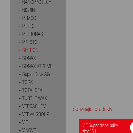
NANOPROTECH
NIGRIN
PEMCO
PETEC
PETRONAS
PRESTO
SHERON
SONAX
SONAX XTREME
Supair Drive AG
TORK
TOTALSEAL
TURTLE WAX
VERSACHEM
Související produkty
VERVA GROUP
VIF
VIF Super diesel aditiv
VINOVE
zimní 5 l