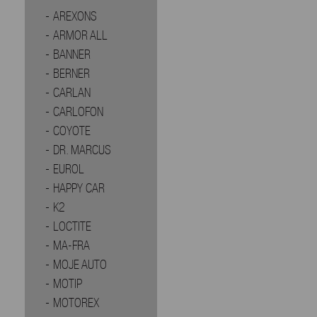
AREXONS
ARMOR ALL
BANNER
BERNER
CARLAN
CARLOFON
COYOTE
DR. MARCUS
EUROL
HAPPY CAR
K2
LOCTITE
MA-FRA
MOJE AUTO
MOTIP
MOTOREX