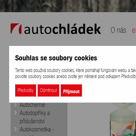
auto chládek
O nás
e
Souhlas se soubory cookies
Naše nabídka
Přihlášení
/
Registra
Tento web používá soubory cookies, které pomáhají fungování webu a také k
eShop
>
Značky
>
SHERON
>
SHER
povolte soubory cookies anebo zvolte jen některé pod odkazem Předvolby 
Doporučujeme
Aditiva
Přijmout
Předvolby
Odmítnout
Autobaterie
Autochemie
Autodoplňky a
příslušenství
Autokosmetika -