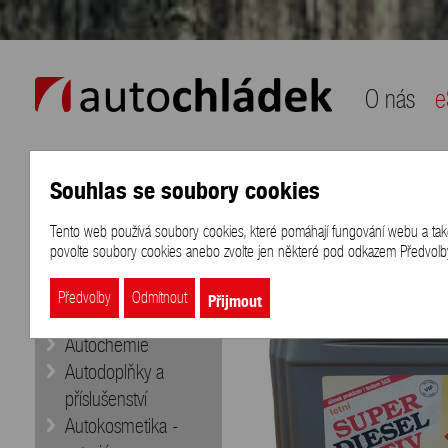
auto chládek
O nás
e
Souhlas se soubory cookies
Naše nabídka
Přihlášení
/
Registra
Tento web používá soubory cookies, které pomáhají fungování webu a také k
eShop
>
Značky
>
VIF
>
VIF Super d
povolte soubory cookies anebo zvolte jen některé pod odkazem Předvolby 
Doporučujeme
Aditiva
Přijmout
Předvolby
Odmítnout
Autobaterie
Autochemie
Autodoplňky a
příslušenství
Autokosmetika -