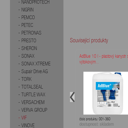
NANOPROTECH
NIGRIN
PEMCO
PETEC
PETRONAS
Související produkty
PRESTO
SHERON
SONAX
AdBlue 10 l - plastový kanystr 
výtokovým...
SONAX XTREME
Supair Drive AG
TORK
TOTALSEAL
TURTLE WAX
VERSACHEM
VERVA GROUP
VIF
číslo produktu: 001-360
dostupnost: skladem
VINOVE