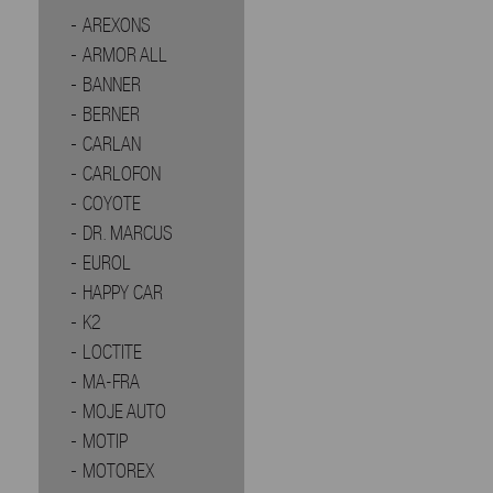
AREXONS
ARMOR ALL
BANNER
BERNER
CARLAN
CARLOFON
COYOTE
DR. MARCUS
EUROL
HAPPY CAR
K2
LOCTITE
MA-FRA
MOJE AUTO
MOTIP
MOTOREX