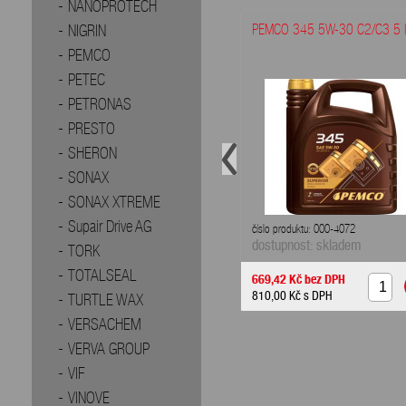
NANOPROTECH
PEMCO 345 5W-30 C2/C3 5 l
NIGRIN
PEMCO
PETEC
PETRONAS
PRESTO
SHERON
SONAX
SONAX XTREME
Supair Drive AG
číslo produktu: 000-4072
dostupnost: skladem
TORK
TOTALSEAL
669,42 Kč
bez DPH
810,00 Kč
s DPH
TURTLE WAX
VERSACHEM
VERVA GROUP
VIF
VINOVE