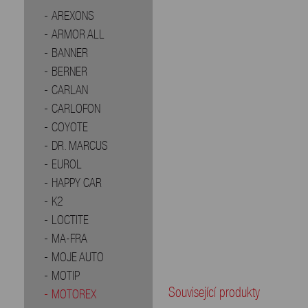
AREXONS
ARMOR ALL
BANNER
BERNER
CARLAN
CARLOFON
COYOTE
DR. MARCUS
EUROL
HAPPY CAR
K2
LOCTITE
MA-FRA
MOJE AUTO
MOTIP
Související produkty
MOTOREX