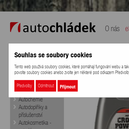
auto chládek
O nás
e
Souhlas se soubory cookies
Naše nabídka
Přihlášení
/
Registra
Tento web používá soubory cookies, které pomáhají fungování webu a také k
eShop
>
Značky
>
MOTOREX
>
MO
povolte soubory cookies anebo zvolte jen některé pod odkazem Předvolby 
Doporučujeme
Aditiva
Přijmout
Předvolby
Odmítnout
Autobaterie
Autochemie
Autodoplňky a
příslušenství
Autokosmetika -