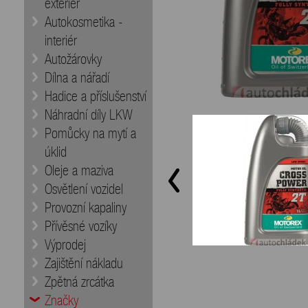
exteriér
Autokosmetika -
interiér
Autožárovky
Dílna a nářadí
Hadice a příslušenství
Náhradní díly LKW
Pomůcky na mytí a
úklid
Oleje a maziva
Osvětlení vozidel
Provozní kapaliny
Přívěsné vozíky
Výprodej
Zajištění nákladu
Zpětná zrcátka
Značky