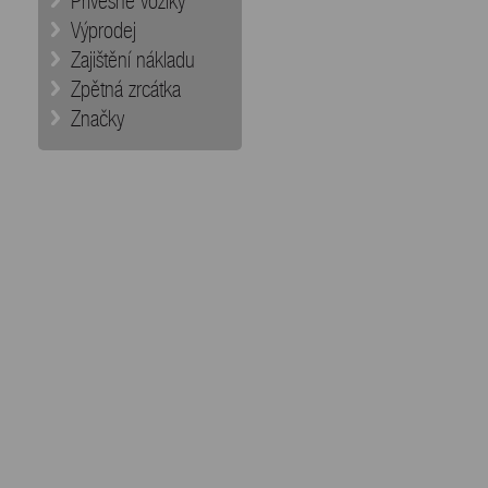
Přívěsné vozíky
Výprodej
Zajištění nákladu
Zpětná zrcátka
Značky