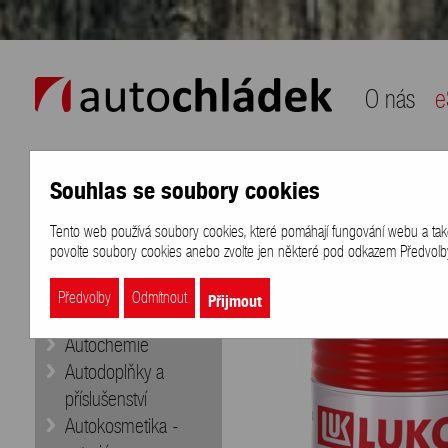
auto chládek
O nás
e
Souhlas se soubory cookies
Naše nabídka
Přihlášení
/
Registra
Tento web používá soubory cookies, které pomáhají fungování webu a také k
eShop
>
Oleje a maziva
>
Motorové 
povolte soubory cookies anebo zvolte jen některé pod odkazem Předvolby 
Doporučujeme
Aditiva
Přijmout
Předvolby
Odmítnout
Autobaterie
Autochemie
Autodoplňky a
příslušenství
Autokosmetika -