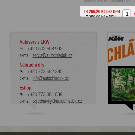
dodavatele (k odeslání násl. 
14 256,20 Kč
bez DPH
17 250,00 Kč
s DPH
Autoservis LKW
tel.: +420 602 658 992
e-mail:
servis@autochladek.cz
Náhradní díly
tel.: +420 773 682 385
e-mail:
info@autochladek.cz
Eshop
tel.: +420 773 381 839
e-mail:
objednavky@autochladek.cz