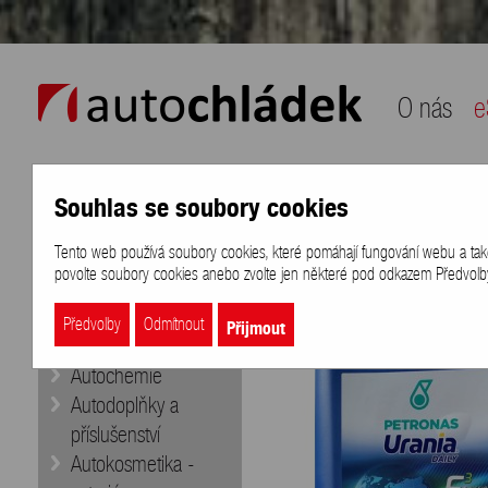
auto chládek
O nás
e
Souhlas se soubory cookies
Naše nabídka
Přihlášení
/
Registra
Tento web používá soubory cookies, které pomáhají fungování webu a také k
eShop
>
Značky
>
PETRONAS
>
PE
povolte soubory cookies anebo zvolte jen některé pod odkazem Předvolby 
Doporučujeme
Aditiva
Přijmout
Předvolby
Odmítnout
Autobaterie
Autochemie
Autodoplňky a
příslušenství
Autokosmetika -