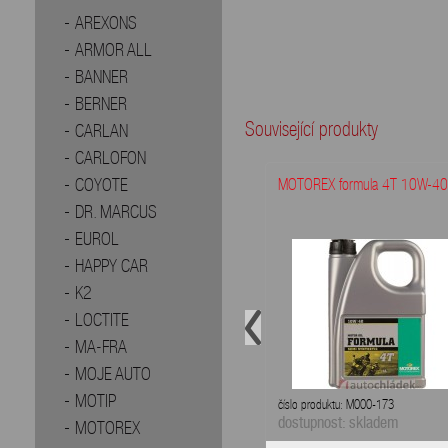
AREXONS
ARMOR ALL
BANNER
BERNER
Související produkty
CARLAN
CARLOFON
COYOTE
MOTOREX formula 4T 10W-40 
DR. MARCUS
EUROL
HAPPY CAR
K2
LOCTITE
MA-FRA
MOJE AUTO
MOTIP
číslo produktu: M000-173
dostupnost: skladem
MOTOREX