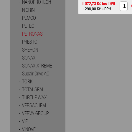
NANOPROTECH
1 072,73 Kč
bez DPH
1 298,00 Kč
s DPH
NIGRIN
PEMCO
PETEC
PETRONAS
PRESTO
SHERON
SONAX
SONAX XTREME
Supair Drive AG
TORK
TOTALSEAL
TURTLE WAX
VERSACHEM
VERVA GROUP
VIF
VINOVE