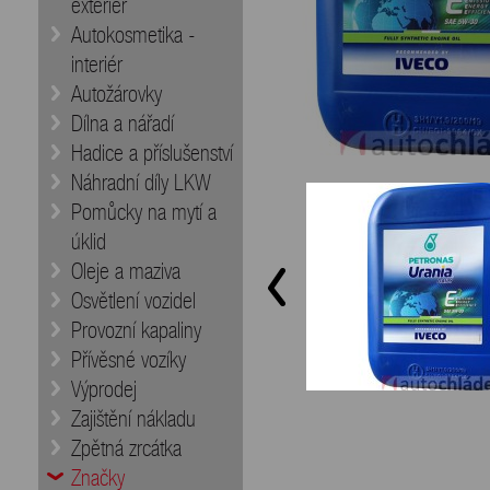
exteriér
Autokosmetika -
interiér
Autožárovky
Dílna a nářadí
Hadice a příslušenství
Náhradní díly LKW
Pomůcky na mytí a
úklid
Oleje a maziva
Osvětlení vozidel
Provozní kapaliny
Přívěsné vozíky
Výprodej
Zajištění nákladu
Zpětná zrcátka
Značky